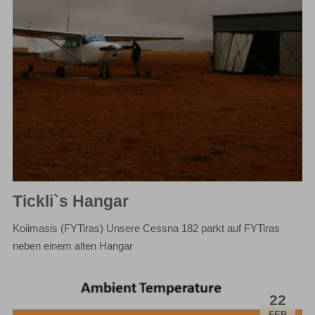
Tickli`s Hangar
Koiimasis (FYTiras) Unsere Cessna 182 parkt auf FYTiras
neben einem alten Hangar
22
.
FEB