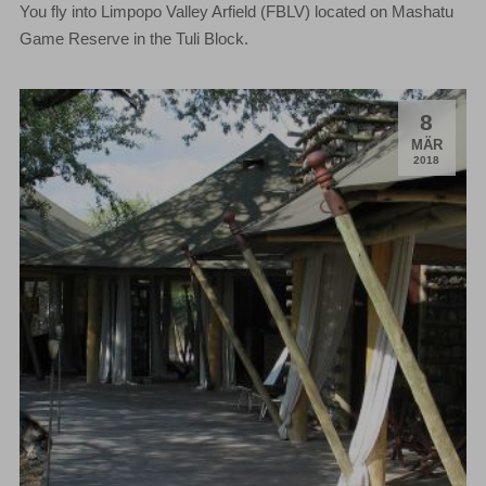
You fly into Limpopo Valley Arfield (FBLV) located on Mashatu
Game Reserve in the Tuli Block.
8
.
MÄR
2018