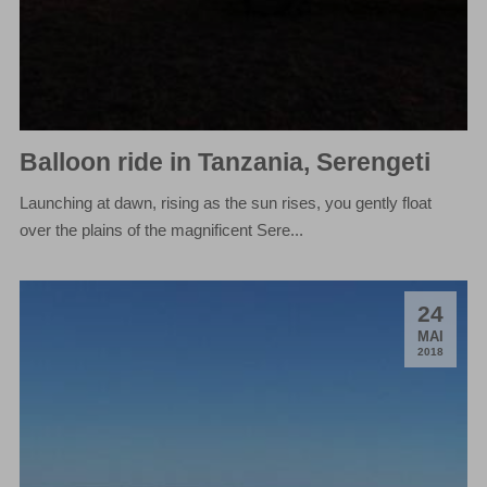
Balloon ride in Tanzania, Serengeti
Launching at dawn, rising as the sun rises, you gently float
over the plains of the magnificent Sere...
24
.
MAI
2018