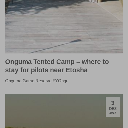
Onguma Tented Camp – where to
stay for pilots near Etosha
Onguma Game Reserve FYOngu
3
.
DEZ
2017