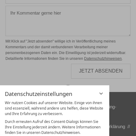
Mit Klick auf "
Jetzt absenden
" willige ich in Veröffentlichung meines
Kommentars und der damit verbundenen Verarbeitung meiner
personenbezogenen Daten ein. Die Einwilligung ist jederzeit widerrufbar.
Detaillierte Informationen finden Sie in unseren
Datenschutzhinweisen
.
JETZT ABSENDEN
Datenschutzeinstellungen
Wir nutzen Cookies auf unserer Website. Einige von ihnen
Sönke Reif & Reinhilde Schneider //
info@flying-
sind essenziell, während andere uns helfen, diese Website
und Ihre Erfahrung zu verbessern.
bushhawks.com
Durch erneuten Aufruf des Consent-Dialogs können Sie
Kontakt
//
Impressum
//
Sitemap
//
Datenschutzerklärung
//
Ihre Einstellung jederzeit ändern. Weitere Informationen
finden Sie in unseren Datenschutzhinweisen.
Datenschutzeinstellungen